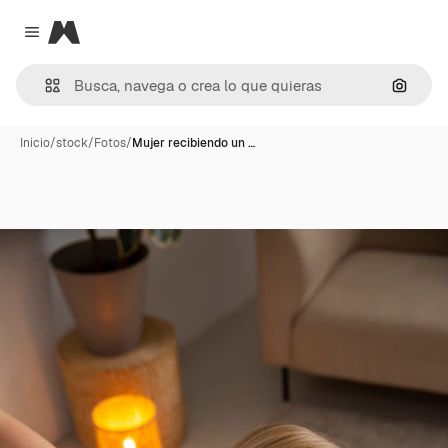
Magnific
Close menu
Buscar
Inicio
/
stock
/
Fotos
/
Mujer recibiendo un …