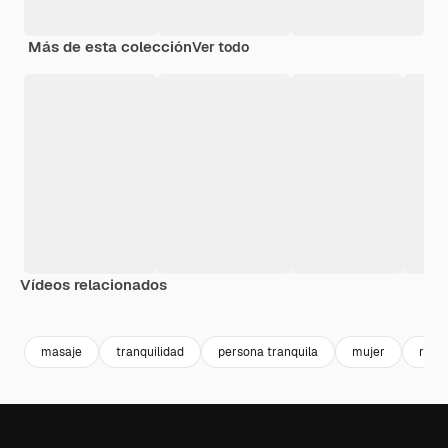
Más de esta colección
Ver todo
Vídeos relacionados
Premium
Premium
Generado por IA
Premium
Premium
masaje
tranquilidad
persona tranquila
mujer
relaj