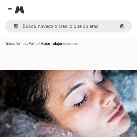
Magnific
Close menu
Buscar
Inicio
/
stock
/
Fotos
/
Mujer relajándose en…