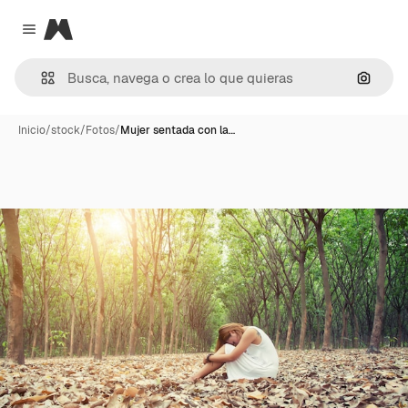
Magnific
Close menu
Buscar
Inicio
/
stock
/
Fotos
/
Mujer sentada con la…