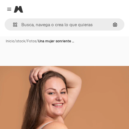
Magnific
Close menu
Buscar
Inicio
/
stock
/
Fotos
/
Una mujer sonriente …