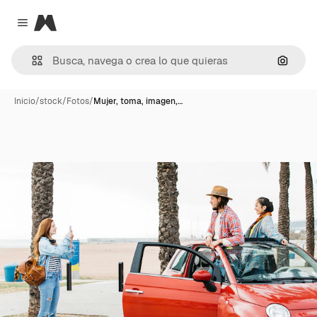
Magnific
Close menu
Buscar
Inicio
/
stock
/
Fotos
/
Mujer, toma, imagen,…