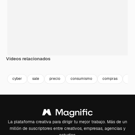
Vídeos relacionados
Premium
Premium
Premium
Premium
cyber
sale
precio
consumismo
compras
aba
La plataforma creativa para dirigir tu mejor trabajo. Más de un
millón de suscriptores entre creativos, empresas, agencias y
estudios.