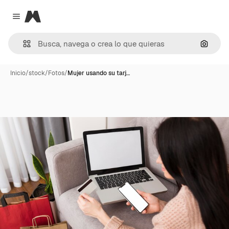
Magnific
Close menu
Buscar
Inicio
/
stock
/
Fotos
/
Mujer usando su tarj…