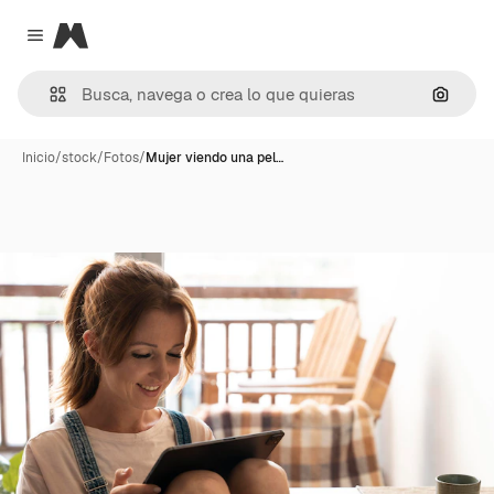
Magnific
Close menu
Buscar
Inicio
/
stock
/
Fotos
/
Mujer viendo una pel…