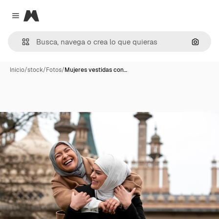
Magnific
Close menu
Buscar
Inicio
/
stock
/
Fotos
/
Mujeres vestidas con…