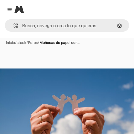
Magnific
Close menu
Buscar
Inicio
/
stock
/
Fotos
/
Muñecas de papel con…