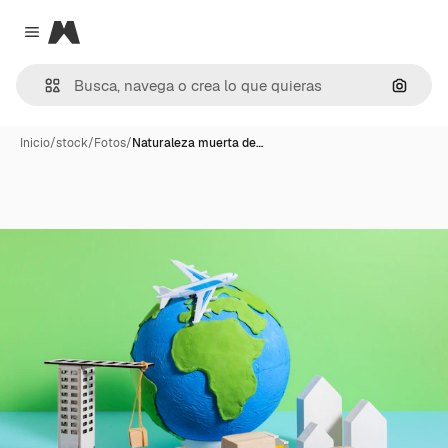
Magnific
Close menu
Buscar
Inicio
/
stock
/
Fotos
/
Naturaleza muerta de…