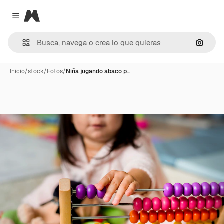
Magnific
Close menu
Buscar
Inicio
/
stock
/
Fotos
/
Niña jugando ábaco p…