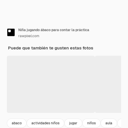
Niña jugando ábaco para contar la práctica
rawpixel.com
Puede que también te gusten estas fotos
abaco
actividades niños
jugar
niños
aula
edu