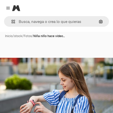
Magnific
Close menu
Buscar
Inicio
/
stock
/
Fotos
/
Niña niño hace video…