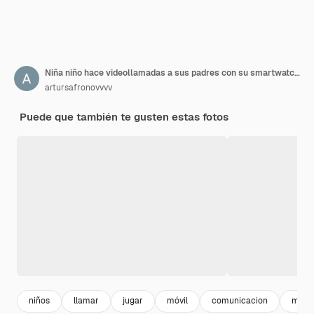
Niña niño hace videollamadas a sus padres con su smartwatch rosa cerca de la escuela.
artursafronovvvv
Puede que también te gusten estas fotos
niños
llamar
jugar
móvil
comunicacion
mano