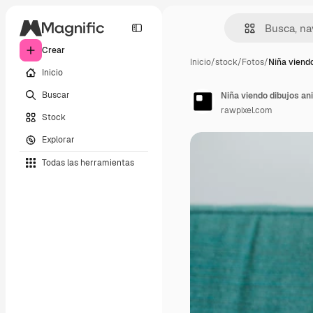
Crear
Inicio
/
stock
/
Fotos
/
Niña viendo
Inicio
Buscar
Niña viendo dibujos an
rawpixel.com
Stock
Explorar
Todas las herramientas