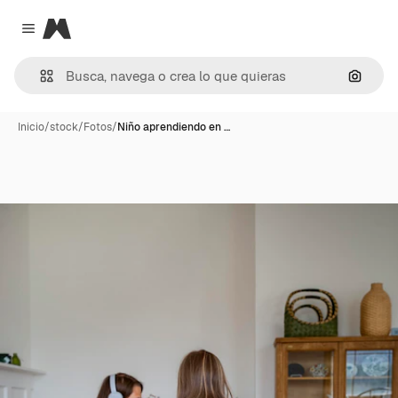
Magnific
Close menu
Buscar
Inicio
/
stock
/
Fotos
/
Niño aprendiendo en …