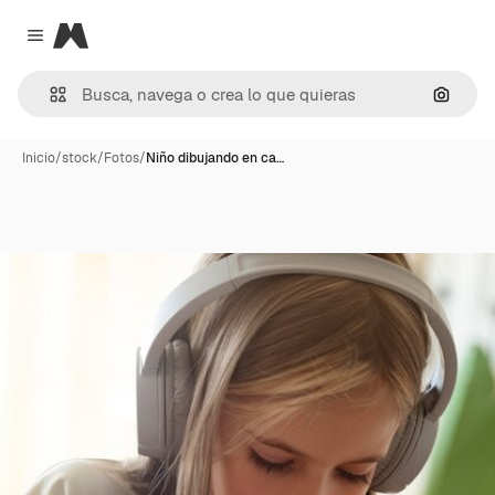
Magnific
Close menu
Buscar
Inicio
/
stock
/
Fotos
/
Niño dibujando en ca…