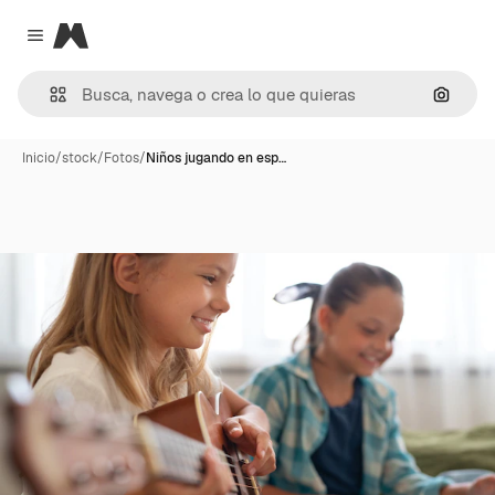
Magnific
Close menu
Buscar
Inicio
/
stock
/
Fotos
/
Niños jugando en esp…