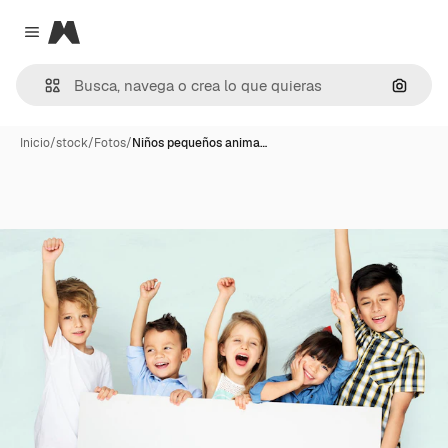
Magnific
Close menu
Buscar
Inicio
/
stock
/
Fotos
/
Niños pequeños anima…