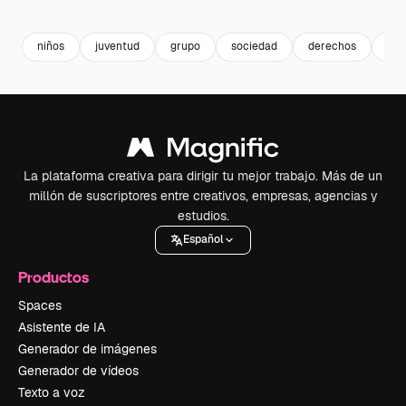
Premium
Premium
Generado por IA
Premium
Premium
niños
juventud
grupo
sociedad
derechos
mul
La plataforma creativa para dirigir tu mejor trabajo. Más de un
millón de suscriptores entre creativos, empresas, agencias y
estudios.
Español
Productos
Spaces
Asistente de IA
Generador de imágenes
Generador de vídeos
Texto a voz