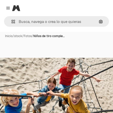
Magnific
Close menu
Buscar
Inicio
/
stock
/
Fotos
/
Niños de tiro comple…