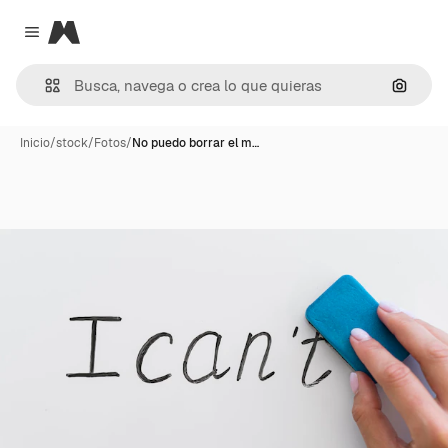
Magnific
Close menu
Buscar
Inicio
/
stock
/
Fotos
/
No puedo borrar el m…