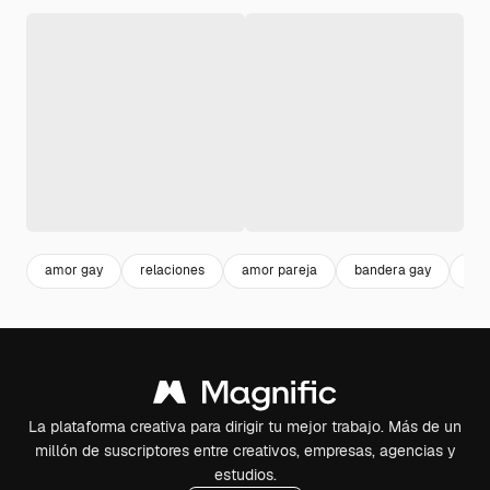
amor gay
relaciones
amor pareja
bandera gay
par
La plataforma creativa para dirigir tu mejor trabajo. Más de un
millón de suscriptores entre creativos, empresas, agencias y
estudios.