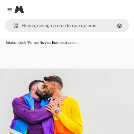
Magnific
Close menu
Buscar
Inicio
/
stock
/
Fotos
/
Novios homosexuales …