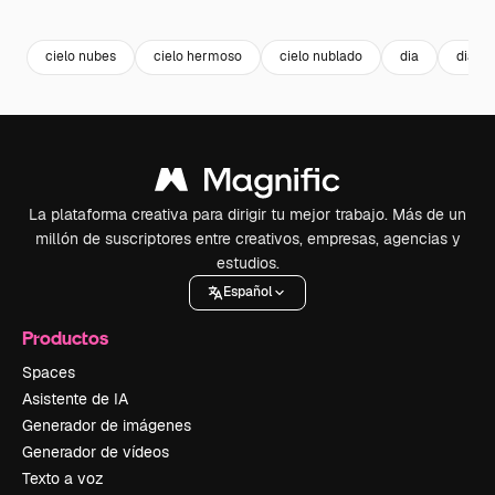
Premium
Premium
Premium
Premium
Generado p
cielo nubes
cielo hermoso
cielo nublado
dia
dia so
La plataforma creativa para dirigir tu mejor trabajo. Más de un
millón de suscriptores entre creativos, empresas, agencias y
estudios.
Español
Productos
Spaces
Asistente de IA
Generador de imágenes
Generador de vídeos
Texto a voz