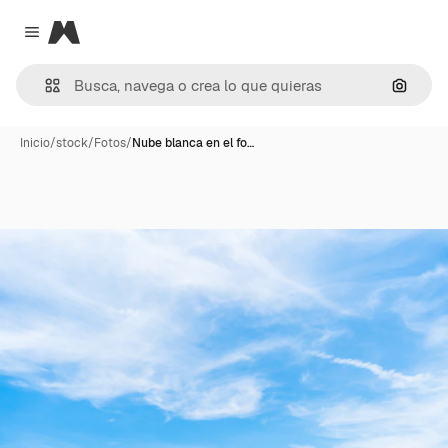
Magnific
Close menu
Buscar
Inicio
/
stock
/
Fotos
/
Nube blanca en el fo…