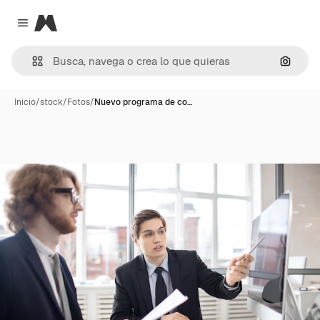
Magnific
Close menu
Buscar
Inicio
/
stock
/
Fotos
/
Nuevo programa de co…