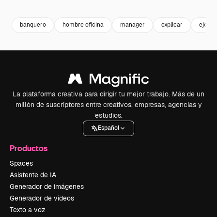
Premium
Premium
Premium
Premium
banquero
hombre oficina
manager
explicar
ejecut
La plataforma creativa para dirigir tu mejor trabajo. Más de un
millón de suscriptores entre creativos, empresas, agencias y
estudios.
Español
Productos
Spaces
Asistente de IA
Generador de imágenes
Generador de vídeos
Texto a voz