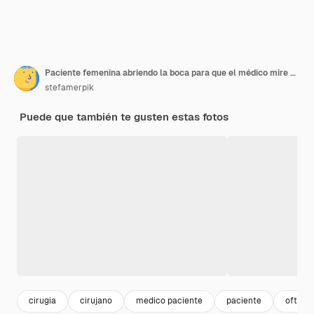
Paciente femenina abriendo la boca para que el médico mire en su garganta El otorrinolaringólogo examina el dolor de garganta del paciente
stefamerpik
Puede que también te gusten estas fotos
cirugia
cirujano
medico paciente
paciente
oftalm