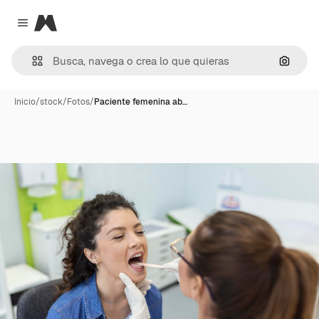
Magnific
Close menu
Buscar
Inicio
/
stock
/
Fotos
/
Paciente femenina ab…