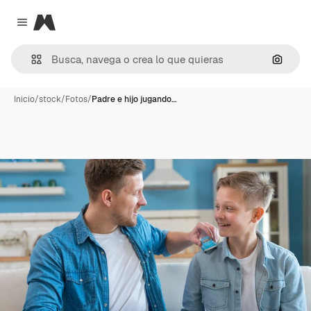
Magnific
Close menu
Buscar
Inicio
/
stock
/
Fotos
/
Padre e hijo jugando…