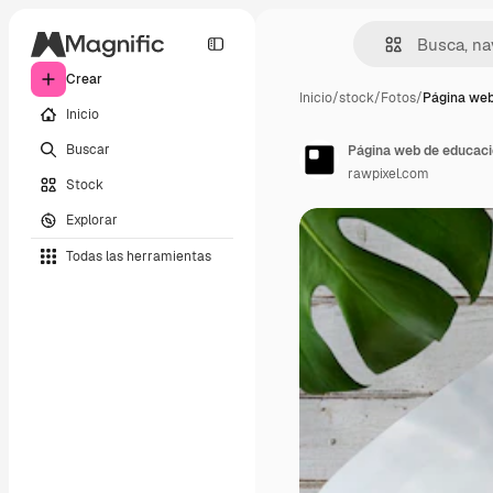
Crear
Inicio
/
stock
/
Fotos
/
Página we
Inicio
Buscar
Página web de educació
rawpixel.com
Stock
Explorar
Todas las herramientas