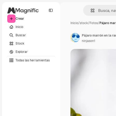
Crear
Inicio
/
stock
/
Fotos
/
Pájaro marr
Inicio
Buscar
Pájaro marrón en la ra
ninjason1
Stock
Explorar
Todas las herramientas