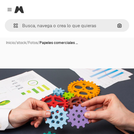
Magnific
Close menu
Buscar
Inicio
/
stock
/
Fotos
/
Papeles comerciales …