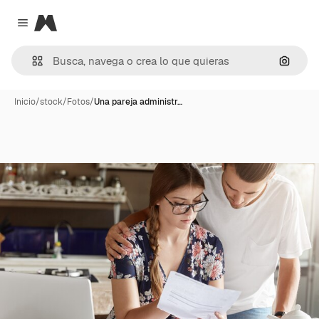
Magnific
Close menu
Buscar
Inicio
/
stock
/
Fotos
/
Una pareja administr…