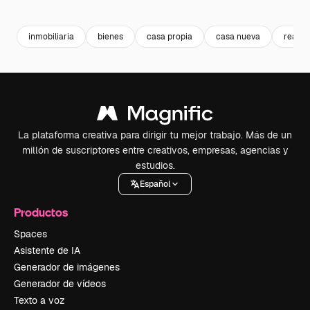
Premium
Premium
Premium
Premium
inmobiliaria
bienes
casa propia
casa nueva
real
La plataforma creativa para dirigir tu mejor trabajo. Más de un
millón de suscriptores entre creativos, empresas, agencias y
estudios.
Español
Productos
Spaces
Asistente de IA
Generador de imágenes
Generador de vídeos
Texto a voz