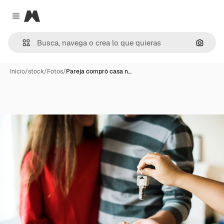
Magnific
Close menu
Buscar
Inicio
/
stock
/
Fotos
/
Pareja compró casa n…