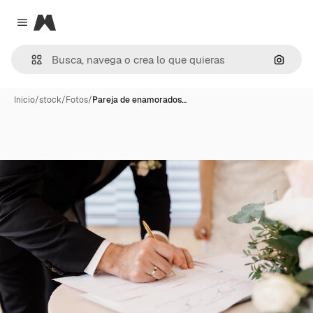
Magnific
Close menu
Buscar
Inicio
/
stock
/
Fotos
/
Pareja de enamorados…