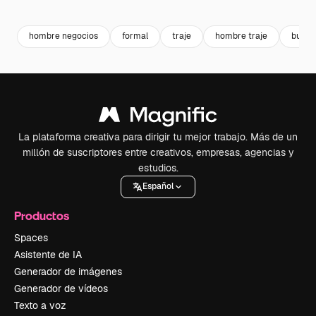
Premium
Premium
Premium
Premium
hombre negocios
formal
traje
hombre traje
busin
La plataforma creativa para dirigir tu mejor trabajo. Más de un
millón de suscriptores entre creativos, empresas, agencias y
estudios.
Español
Productos
Spaces
Asistente de IA
Generador de imágenes
Generador de vídeos
Texto a voz