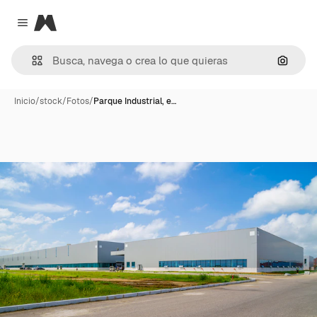
Magnific
Close menu
Buscar
Inicio
/
stock
/
Fotos
/
Parque Industrial, e…