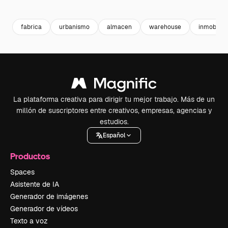
Premium
Premium
Premium
Premium
fabrica
urbanismo
almacen
warehouse
inmobiliar
La plataforma creativa para dirigir tu mejor trabajo. Más de un
millón de suscriptores entre creativos, empresas, agencias y
estudios.
Español
Productos
Spaces
Asistente de IA
Generador de imágenes
Generador de vídeos
Texto a voz