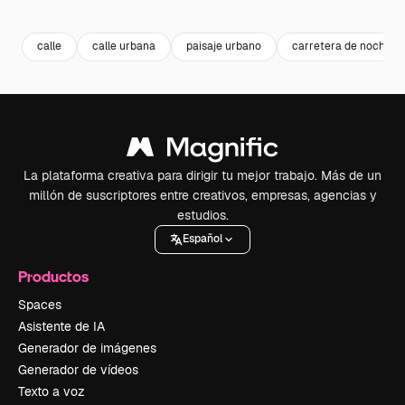
Premium
Premium
Premium
Premium
calle
calle urbana
paisaje urbano
carretera de noche
La plataforma creativa para dirigir tu mejor trabajo. Más de un
millón de suscriptores entre creativos, empresas, agencias y
estudios.
Español
Productos
Spaces
Asistente de IA
Generador de imágenes
Generador de vídeos
Texto a voz