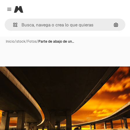
Magnific
Close menu
Buscar
Inicio
/
stock
/
Fotos
/
Parte de abajo de un…