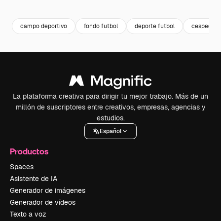
Premium
Premium
Generado por IA
Premium
Premium
Generado p
campo deportivo
fondo futbol
deporte futbol
cesped te
La plataforma creativa para dirigir tu mejor trabajo. Más de un
millón de suscriptores entre creativos, empresas, agencias y
estudios.
Español
Productos
Spaces
Asistente de IA
Generador de imágenes
Generador de vídeos
Texto a voz