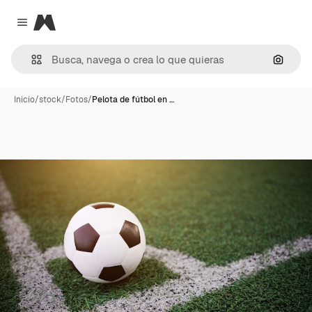
Magnific
Close menu
Buscar
Inicio
/
stock
/
Fotos
/
Pelota de fútbol en …