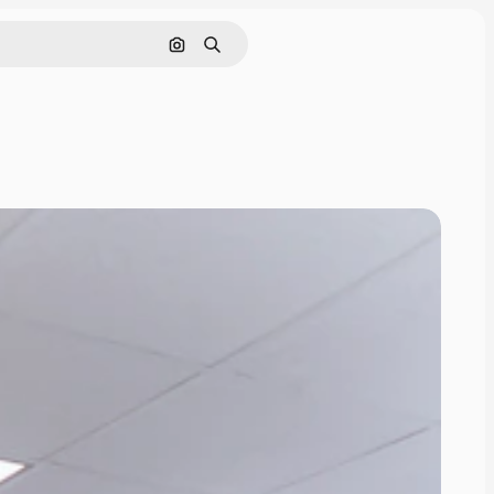
Buscar por imagen
Buscar