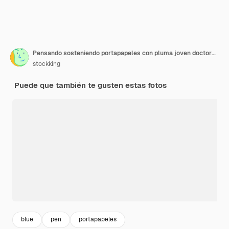
Pensando sosteniendo portapapeles con pluma joven doctora vistiendo uniforme fith estetoscopio aislado sobre fondo azul.
stockking
Puede que también te gusten estas fotos
blue
pen
portapapeles