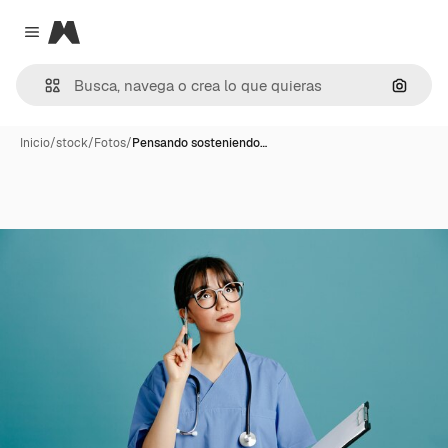
Magnific
Close menu
Buscar
Inicio
/
stock
/
Fotos
/
Pensando sosteniendo…