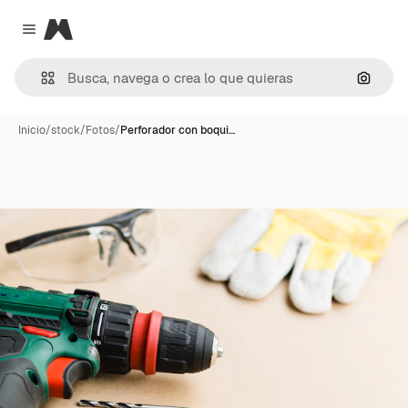
Magnific
Close menu
Buscar
Inicio
/
stock
/
Fotos
/
Perforador con boqui…