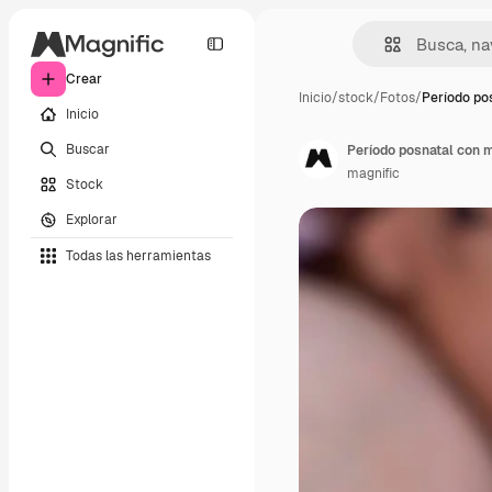
Crear
Inicio
/
stock
/
Fotos
/
Período po
Inicio
Buscar
Período posnatal con m
magnific
Stock
Explorar
Todas las herramientas