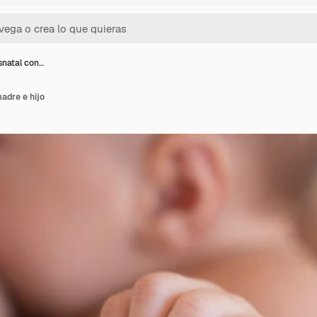
snatal con…
adre e hijo