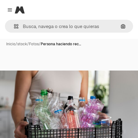
Magnific
Close menu
Buscar
Inicio
/
stock
/
Fotos
/
Persona haciendo rec…