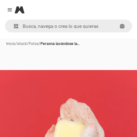
Magnific
Close menu
Buscar
Inicio
/
stock
/
Fotos
/
Persona lavándose la…