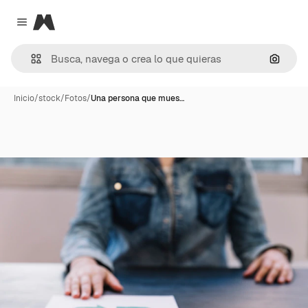
Magnific
Close menu
Buscar
Inicio
/
stock
/
Fotos
/
Una persona que mues…