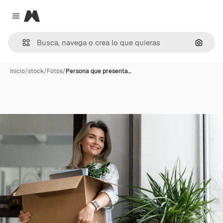
Magnific
Close menu
Buscar
Inicio
/
stock
/
Fotos
/
Persona que presenta…