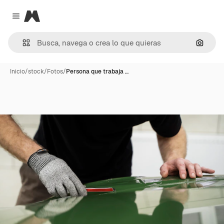
Magnific
Close menu
Buscar
Inicio
/
stock
/
Fotos
/
Persona que trabaja …