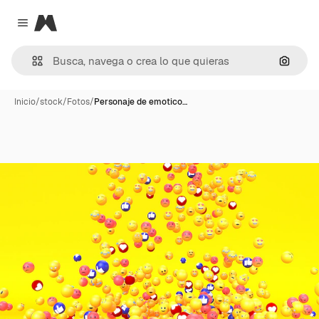
Magnific
Close menu
Buscar
Inicio
/
stock
/
Fotos
/
Personaje de emotico…