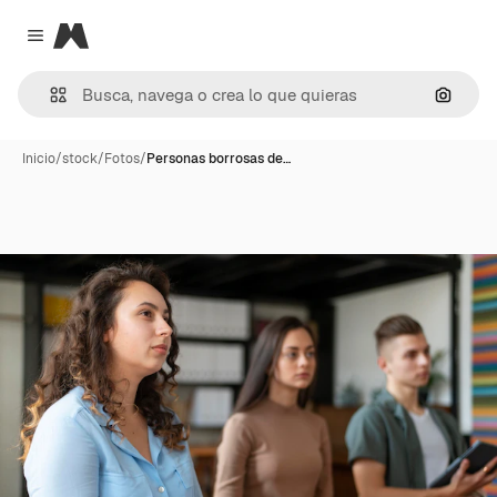
Magnific
Close menu
Buscar
Inicio
/
stock
/
Fotos
/
Personas borrosas de…