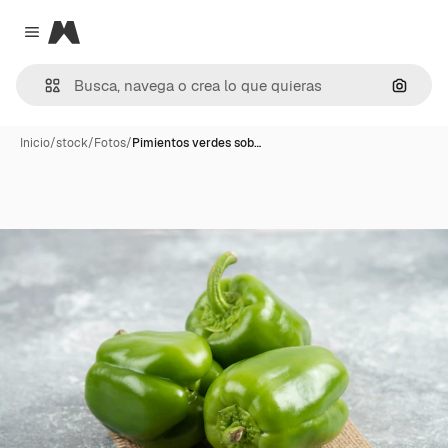
Magnific
Close menu
Buscar
Inicio
/
stock
/
Fotos
/
Pimientos verdes sob…