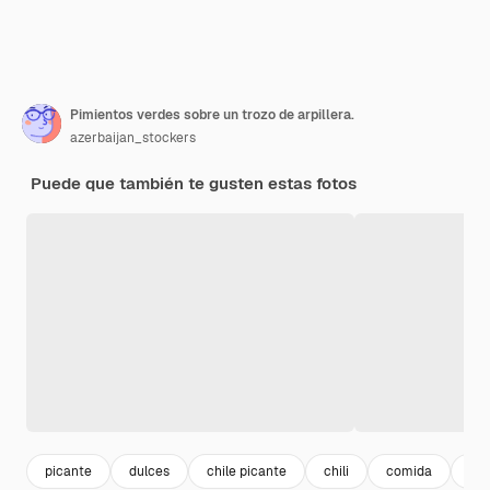
Pimientos verdes sobre un trozo de arpillera.
azerbaijan_stockers
Puede que también te gusten estas fotos
picante
dulces
chile picante
chili
comida
fru