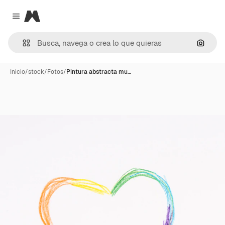
Magnific
Close menu
Buscar
Inicio
/
stock
/
Fotos
/
Pintura abstracta mu…