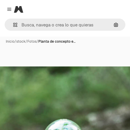
Magnific
Close menu
Buscar
Inicio
/
stock
/
Fotos
/
Planta de concepto e…