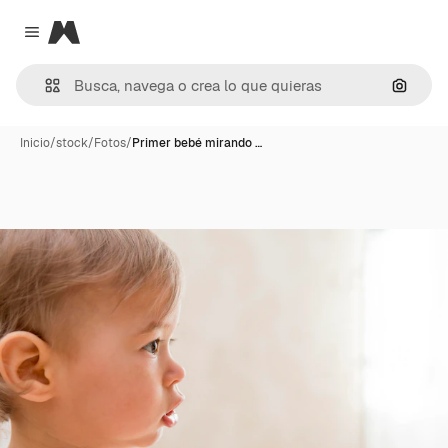
Magnific
Close menu
Buscar
Inicio
/
stock
/
Fotos
/
Primer bebé mirando …