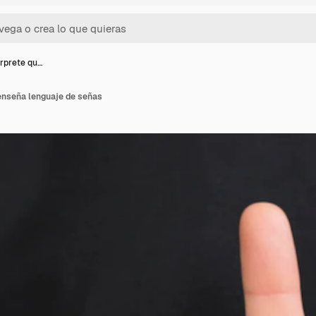
érprete qu…
 enseña lenguaje de señas