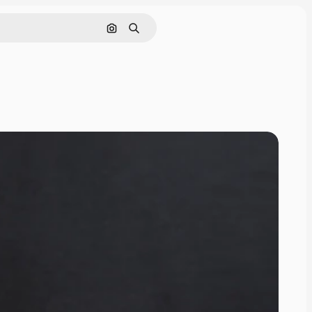
Buscar por imagen
Buscar