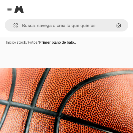
Magnific
Close menu
Buscar
Inicio
/
stock
/
Fotos
/
Primer plano de balo…