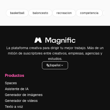
Premium
Premium
Premium
Premium
basketball
baloncesto
recreacion
competencia
c
La plataforma creativa para dirigir tu mejor trabajo. Más de un
millón de suscriptores entre creativos, empresas, agencias y
estudios.
Español
Productos
Spaces
Asistente de IA
Generador de imágenes
Generador de vídeos
Texto a voz